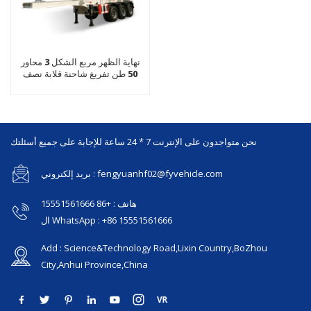
نهاية الظهر مربع الشكل 3 محاور
50 طن تفريغ شاحنة قلابة نصف
مقطورة
نحن متواجدون على الإنترنت 7 * 24 ساعة للإجابة على جميع أسئلتك
بريد إلكتروني : fengyuanhf02@fyvehicle.com
هاتف : +86 15551561666
ال WhatsApp : +86 15551561666
Add : Science&Technology Road,Lixin Country,BoZhou
City,Anhui Province,China