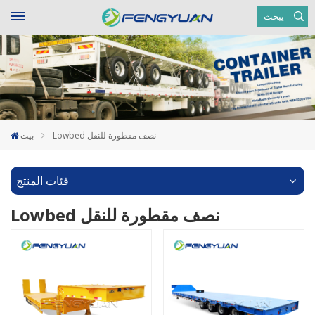
يبحث
Lowbed نصف مقطورة للنقل
بيت
فئات المنتج
Lowbed نصف مقطورة للنقل