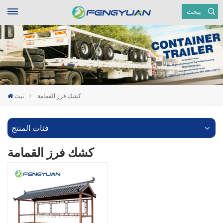
يبحث
كشك فرز القمامة
بيت
فئات المنتج
كشك فرز القمامة