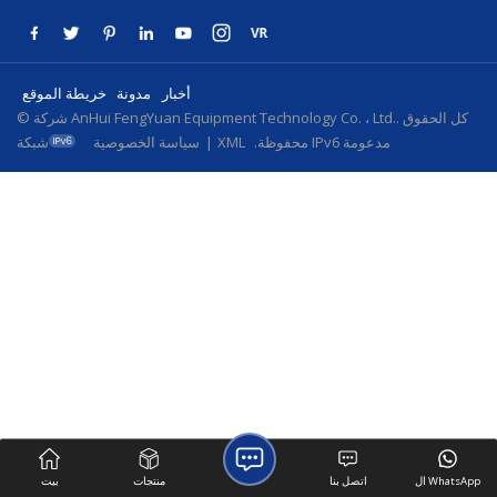
أخبار
مدونة
خريطة الموقع
© شركة AnHui FengYuan Equipment Technology Co. ، Ltd.. كل الحقوق
شبكة IPv6 مدعومة
محفوظة.
XML
|
سياسة الخصوصية
ال WhatsApp
اتصل بنا
منتجات
بيت