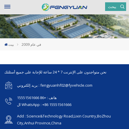
يبحث
في عام 2009
بيت
نحن متواجدون على الإنترنت 7 * 24 ساعة للإجابة على جميع أسئلتك
بريد إلكتروني : fengyuanhf02@fyvehicle.com
هاتف : +86 15551561666
ال WhatsApp : +86 15551561666
Add : Science&Technology Road,Lixin Country,BoZhou
City,Anhui Province,China