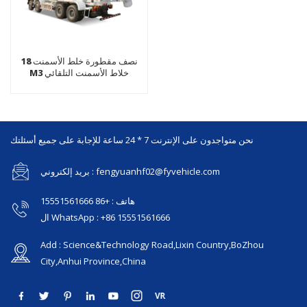
نصف مقطورة خلط الأسمنت 18
M3 خلاط الأسمنت التلقائي
المنقولة خلاطة الخرسانة
نحن متواجدون على الإنترنت 7 * 24 ساعة للإجابة على جميع أسئلتك
بريد إلكتروني : fengyuanhf02@fyvehicle.com
هاتف : +86 15551561666
ال WhatsApp : +86 15551561666
Add : Science&Technology Road,Lixin Country,BoZhou
City,Anhui Province,China