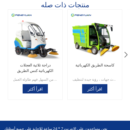
منتجات ذات صله
كاسحة الطريق الكهربائية
دراجة ثلاثية العجلات
الكهربائية كنس الطريق
وظائف المنتج ونقاط التعليق 1 ، كابينة مغلقة بالكامل ، زجاجية وشفافة من ثلاث جهات ، رؤية جيدة لتنظيف opertaion ، مظهر مثاليصندوق قمامة قياسي 2،240 لتر ، سهل الاستبدال ، ليست هناك حاجة لتفريغ القمامة في محطة النقل ، توفير وقت الذهاب والإياب وكفاءة تشغيل أعلى.3 ، فرشاة جانبية رباعية + عملية فرشاة رئيسية ، تنظيف أكثر نظافة ، رش الماء أمام الغبار ، مروحة شفط الغبار بعد الغبار ، تجنب تشغيل الغبار الثانوي.4 ، يمكن أن يحل محل تنظيف سيارة الوقود الكبيرة ، وتكلفة الاستخدام هي 10٪ من السابق ، وتأثير التنظيف أفضل.5 ، بطارية ليثيوم اختيارية ، بالإضافة إلى تكييف الهواء.
وظائف المنتج ونقاط التعليق 1. الغبار ، الرمل ، الحجر ، الأوراق ، الأغصان ، المواد الصلبة العالقة ، زجاجات المشروبات والسجائر ، البراغي والصواميل ، ونظام الرش يمكن تنظيفها لتجنب الغبار.2. مُجهزة بواجهة إمداد مياه إطفاء الحرائق ، وسرعة إمداد المياه سريعة ، ويمكن استخدام مكافحة الحرائق البلدية على طول الطريق في أي وقت ؛3. إنها مُجهزة بمروحة كهربائية من نوع السقف ، والتي يمكنها الدوران إلى اليسار واليمين ، والأمام والخلف ، ومجهزة بجهاز تشغيل وإيقاف غير مزود بالطاقة.4. تصميم أنسنة ، من السهل فهم طاولة العمل.
اقرأ أكثر
اقرأ أكثر
نحن متواجدون على الإنترنت 7 * 24 ساعة للإجابة على جميع أسئلتك