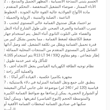
2 ، الجسم يتبنى النمذجة الانسيابية ، المظهر الجميل والمدمج ،
الأداء الممتاز ، ضوضاء التشغيل المنخفضة ، التحكم المتقدم ،
مادة الألواح الفولاذية عالية القوة عالية الجودة ، الخطوط
الناعمة ، الصلبة والمتينة ، الرواية والجميلة ؛
3 ، تم اعتماد هيكل صندوق القمامة عالي المستوى لتجنب
تسرب القمامة والصرف الصحي على طول الشارع أثناء النقل
والقضاء على التلوث الثانوي أثناء النقل. يتم استخدام جهاز
ضغط الكاشطة لضغط القمامة ، مما يحسن بشكل كبير من
قدرة تحميل القمامة ويقلل من تكلفة التشغيل. لقد وصل أدائها
الشامل إلى المستوى المتقدم من المنتجات المحلية المماثلة ؛
يتم استخدام 4،165 R13 LT 94 / 93Q إطار شعاعي ، وهو مقاوم
للتآكل وله عمر خدمة طويل ؛
5 ، نظام توجيه الطاقة الكهربائية القياسي يجعل الاتجاه أخف
والعملية أكثر راحة ؛
6 ، مجهزة بكاميرا عكسية ، القيادة أكثر أمانًا ؛
7 ، ينطبق على جمع ونقل القمامة المنزلية في دلاء بلاستيكية
قياسية (120 لتر / 240 لتر) موضوعة على جانبي أماكن المعيشة
أو الشوارع الحضرية. يمكن إرساءها مع ضواغط القمامة الكبيرة
والمتوسطة الحجم (النوع القياسي) لتفريغها ، ويمكن أيضًا
سكبها في صناديق القمامة لمحطات القمامة الأفقية أو
الرأسية.