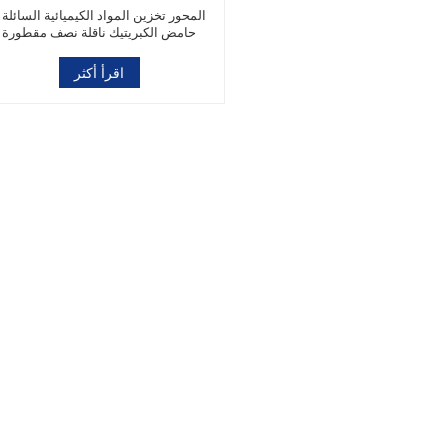
2 المحور ت
حامض الكبريتيك ناقلة نصف مقطورة
اقرأ أكثر