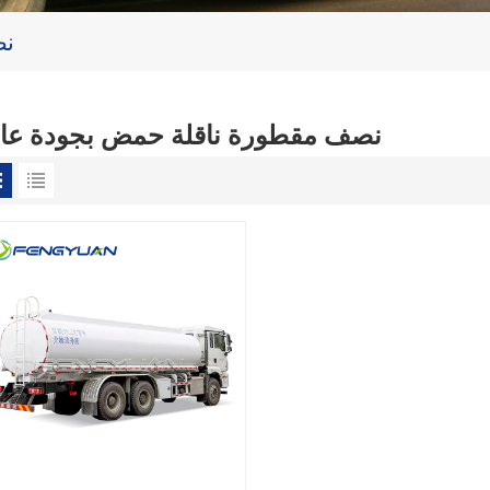
نص
نصف مقطورة ناقلة حمض بجودة عال