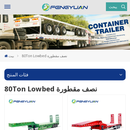
يبحث
80Ton Lowbed نصف مقطورة
بيت
فئات المنتج
80Ton Lowbed نصف مقطورة