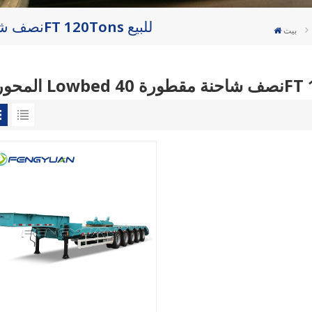
5 المحور Lowbed نصف شاحنة مقطورة 40FT 120Tons للبيع
بيت