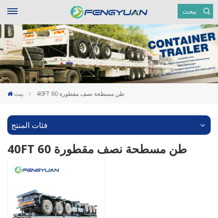
يبحث
40FT 60 طن مسطحة نصف مقطورة
بيت
فئات المنتج
40FT 60 طن مسطحة نصف مقطورة