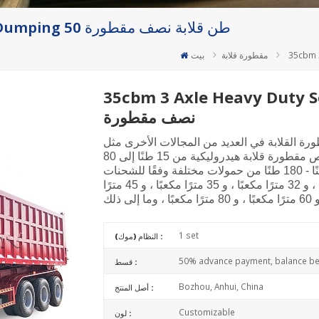
35cbm 3 Axle Heavy Duty Self Dumping 50 طن قلابة نصف مقطورة
مقطورة قلابة
بيت
35cbm 3 Axle Heavy Du طن قلابة
نصف مقطورة
ة القلابة في العديد من المجالات الأخرى مثل
البناء والزراعة وما إلى ذلك ، يمكن تخصيص مقطورة قلابة هيدروليكية من 15 طنًا إلى 80
طنًا ، و 80 طنًا إلى 120 طنًا ، و 120 طنًا - 180 طنًا من حمولات مختلفة وفقًا للشحنات
المختلفة . الأحجام الشائعة هي 30 مترًا مكعبًا ، و 32 مترًا مكعبًا ، و 35 مترًا مكعبًا ، و 45 مترًا
1 set
النظام (موك) :
50% advance payment, balance bef
قسط :
Bozhou, Anhui, China
أصل المنتج :
Customizable
لون :