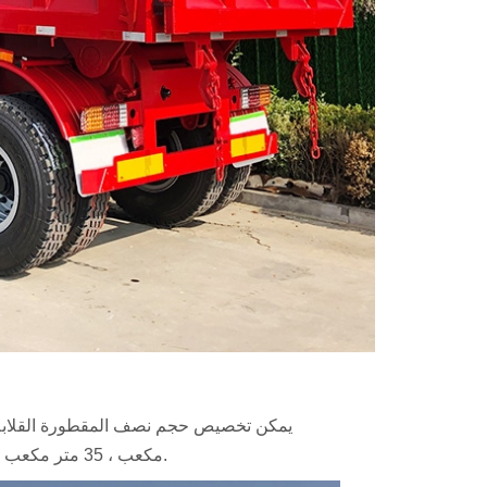
يمكن تخصيص حجم نصف المقطورة القلابة وف
مكعب ، 35 متر مكعب ، 45 متر مكعب ، 50 متر مكعب ، 60 متر مكعب ، 80 متر مكعب وهلم جرا.