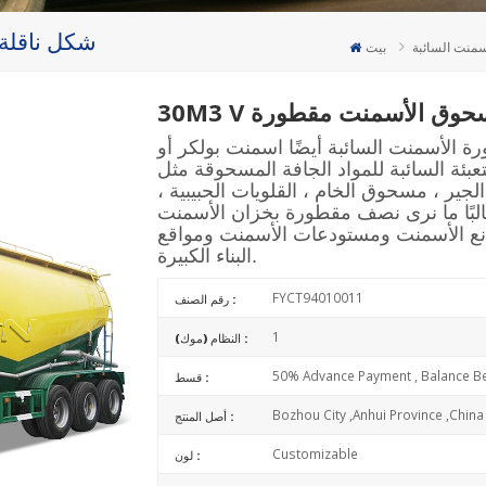
30M3 V شكل 
منت السائبة
بيت
لة مسحوق الأسمنت مقطورة
منت السائبة أيضًا اسمنت بولكر أو silobas أو مقطورة
ئة السائبة للمواد الجافة المسحوقة مثل
جير ، مسحوق الخام ، القلويات الحبيبية ،
غالبًا ما نرى نصف مقطورة بخزان الأسمنت
ع الأسمنت ومستودعات الأسمنت ومواقع
البناء الكبيرة.
FYCT94010011
رقم الصنف :
1
النظام (موك) :
50% Advance Payment , Balance Be
قسط :
Bozhou City ,Anhui Province ,China
أصل المنتج :
Customizable
لون :