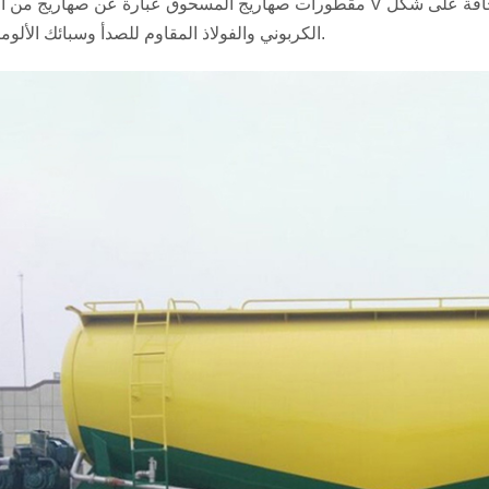
مقطورات صهاريج المسحوق عبارة عن صهاريج من النوع V وناقلة البضائع السائبة الجافة على شكل W ، والمواد من
الكربوني والفولاذ المقاوم للصدأ وسبائك الألومنيوم.