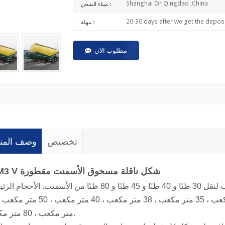
Shanghai Or Qingdao ,China
ميناء الشحن :
20-30 days after we get the deposi
مهلة :
مطلوب الان
تخصيص
وصف المنت
30M3 V شكل ناقلة مسحوق الأسمنت مقطورة
تُستخدم مقطورة صهريج الأسمنت السائب لنقل 30 طنًا و 40 طنًا و 45 طنًا و 80 طنًا من الأسمنت. الأح
متر مكعب ، 80 متر مكعب.